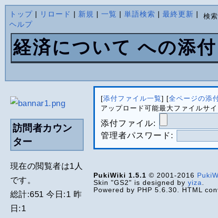
トップ
|
リロード
|
新規
|
一覧
|
単語検索
|
最終更新
|
検
ヘルプ
経済について への添付
[
添付ファイル一覧
] [
全ページの添
アップロード可能最大ファイルサイズは
添付ファイル:
訪問者カウン
管理者パスワード:
ター
現在の閲覧者は1人
PukiWiki 1.5.1
© 2001-2016
PukiW
です。
Skin "GS2" is designed by
yiza
.
Powered by PHP 5.6.30. HTML conv
総計:651 今日:1 昨
日:1