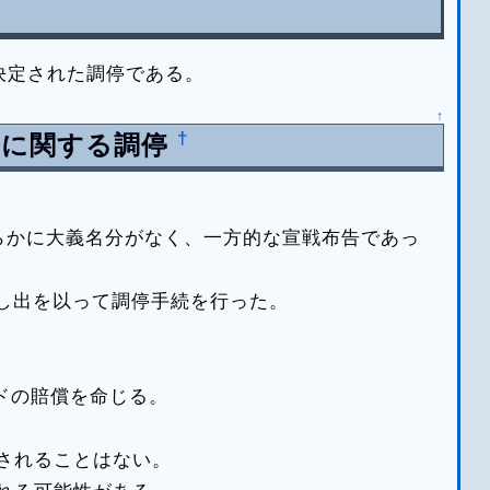
決定された調停である。
↑
†
告に関する調停
らかに大義名分がなく、一方的な宣戦布告であっ
申し出を以って調停手続を行った。
ドの賠償を命じる。
されることはない。