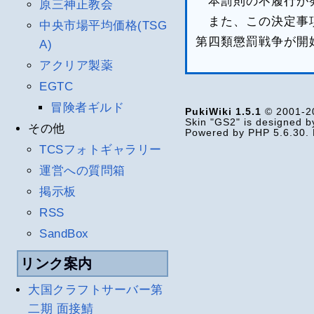
本罰則の不履行が発
原三神正教会
また、この決定事項
中央市場平均価格(TSG
第四類懲罰戦争が開
A)
アクリア製薬
EGTC
冒険者ギルド
PukiWiki 1.5.1
© 2001-
Skin "GS2" is designed 
その他
Powered by PHP 5.6.30. 
TCSフォトギャラリー
運営への質問箱
掲示板
RSS
SandBox
リンク案内
大国クラフトサーバー第
二期 面接鯖