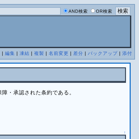
AND検索
OR検索
 |
編集
|
凍結
|
複製
|
名前変更
|
差分
|
バックアップ
|
添付
保障・承認された条約である。
↑