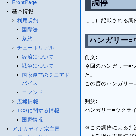
†
調停
FrontPage
基本情報
ここに記載される調
利用規約
国際法
条約
ハンガリー=
チュートリアル
経済について
前文:
今回のハンガリー=
戦争について
た。
国家運営のミニアド
バイス
この度のハンガリー=
コマンド
判決:
広報情報
ハンガリー=ウクラ
TCSに関する情報
国家情報
※この調停による判
アルカディア宗主国