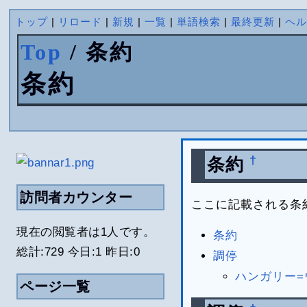
トップ
|
リロード
|
新規
|
一覧
|
単語検索
|
最終更新
|
ヘ
Top
/ 条約
条約
†
条約
訪問者カウンター
ここに記載される条
現在の閲覧者は1人です。
条約
総計:729 今日:1 昨日:0
調停
ハンガリー
ページ一覧