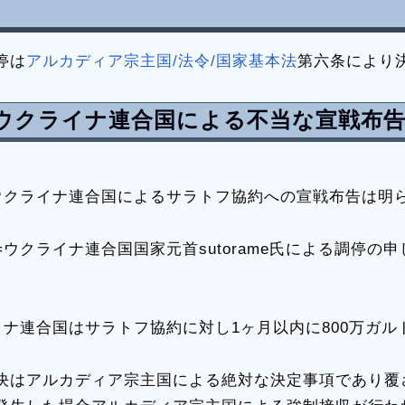
停は
アルカディア宗主国/法令/国家基本法
第六条により
ウクライナ連合国による不当な宣戦布
ウクライナ連合国によるサラトフ協約への宣戦布告は明
ウクライナ連合国国家元首sutorame氏による調停の
イナ連合国はサラトフ協約に対し1ヶ月以内に800万ガル
決はアルカディア宗主国による絶対な決定事項であり覆